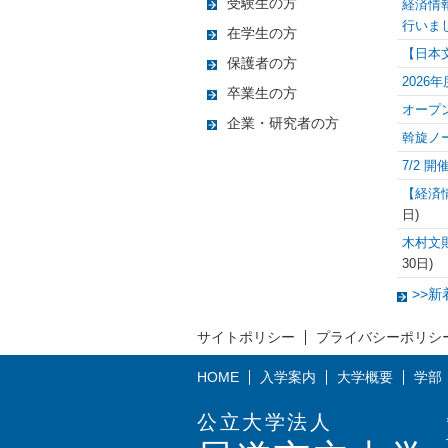
受験生の方
経済情
行いま
在学生の方
【日本
保護者の方
202
卒業生の方
オープ
企業・研究者の方
斡旋ノ
7/2
【経済
日
)
木村文
30日
)
>>
サイトポリシー
プライバシーポリシ
HOME
入学案内
大学概要
学部
公立大学法人