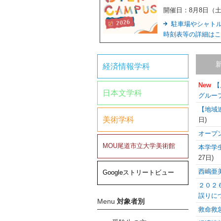
開催日：8月8日（
駐車場やシャト
時刻表等の詳細はこ
経済情報学科
New
【
日本文学科
グルー
【地域
美術学科
日
)
オープ
MOU尾道市立大学美術館
本学学
27日
)
西嶋亜
Googleストリートビュー
２０２
誤りに
Menu
対象者別
救命救