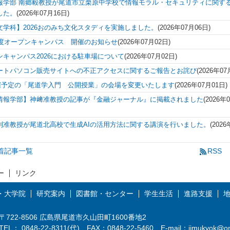
報学部 南郷毅教授が尾道市立栗原中学校で情報モラル・セキュリティに関す
した。
(
2026年07月16日
)
文学科】2026おのみち文化スタディを実施しました。
(
2026年07月06日
)
6年度オープンキャンパス 開催のお知らせ
(
2026年07月02日
)
ンキャンパス2026における駐車場について
(
2026年07月02日
)
ートパソコン販売サイトへの不正アクセスに関するご報告とお詫び
(
2026年07
 開催予定の「尾道学入門 公開授業」の会場を変更いたします
(
2026年07月01日
)
情報学部】神﨑准教授の記事が『金融ジャーナル』に掲載されました
(
2026年
則准教授が尾道北高校で生成AIの活用方法に関する講演を行いました。
(
2026
新着記事一覧
RSS
ー
リンク
・大学院
研究案内
図書館・センター
学生生活
進路支援
〒722-8506 広島県尾道市久山田町1600番地2
TEL： 0848-22-8311(代) FAX：0848-22-5460 E-mail：
jimukyok@on