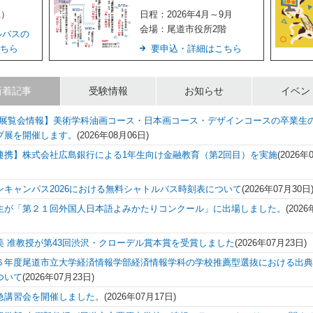
土）
日程：2026年4月～9月
会場：尾道市役所2階
ルバスの
ちら
要申込・詳細はこちら
新着記事
受験情報
お知らせ
イベン
展覧会情報】美術学科油画コース・日本画コース・デザインコースの卒業生の
プ展を開催します。
(
2026年08月06日
)
連携】株式会社広島銀行による1年生向け金融教育（第2回目）を実施
(
2026年
ンキャンパス2026における無料シャトルバス時刻表について
(
2026年07月30日
生が「第２１回外国人日本語よみかたりコンクール」に出場しました。
(
2026
美 准教授が第43回渋沢・クローデル賞本賞を受賞しました
(
2026年07月23日
)
６年度尾道市立大学経済情報学部経済情報学科の学校推薦型選抜における出
ついて
(
2026年07月23日
)
急講習会を開催しました。
(
2026年07月17日
)