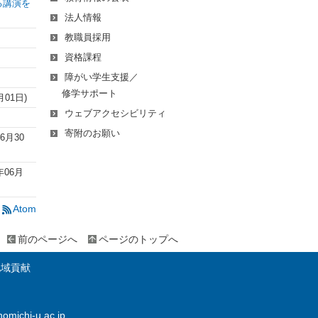
る講演を
法人情報
教職員採用
資格課程
障がい学生支援／
修学サポート
月01日
)
ウェブアクセシビリティ
寄附のお願い
06月30
年06月
Atom
前のページへ
ページのトップへ
地域貢献
omichi-u.ac.jp