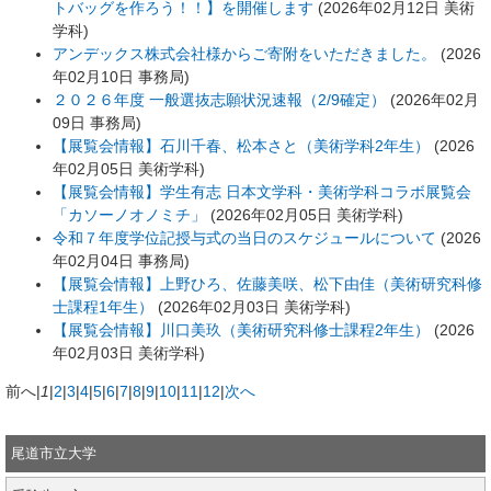
トバッグを作ろう！！】を開催します
(
2026年02月12日
美術
学科
)
アンデックス株式会社様からご寄附をいただきました。
(
2026
年02月10日
事務局
)
２０２６年度 一般選抜志願状況速報（2/9確定）
(
2026年02月
09日
事務局
)
【展覧会情報】石川千春、松本さと（美術学科2年生）
(
2026
年02月05日
美術学科
)
【展覧会情報】学生有志 日本文学科・美術学科コラボ展覧会
「カソーノオノミチ」
(
2026年02月05日
美術学科
)
令和７年度学位記授与式の当日のスケジュールについて
(
2026
年02月04日
事務局
)
【展覧会情報】上野ひろ、佐藤美咲、松下由佳（美術研究科修
士課程1年生）
(
2026年02月03日
美術学科
)
【展覧会情報】川口美玖（美術研究科修士課程2年生）
(
2026
年02月03日
美術学科
)
前へ
|
1
|
2
|
3
|
4
|
5
|
6
|
7
|
8
|
9
|
10
|
11
|
12
|
次へ
尾道市立大学