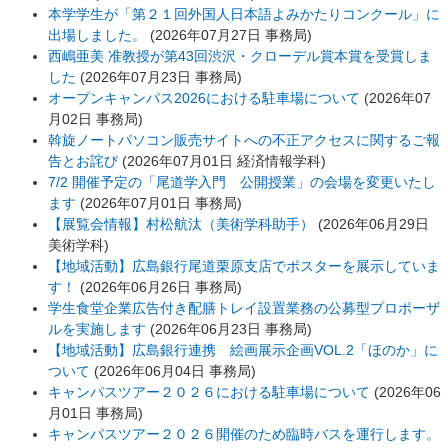
本学学生が「第２１回外国人日本語よみかたりコンクール」に
出場しました。
(
2026年07月27日
事務局
)
西嶋亜美 准教授が第43回渋沢・クローデル賞本賞を受賞しま
した
(
2026年07月23日
事務局
)
オープンキャンパス2026における駐車場について
(
2026年07
月02日
事務局
)
斡旋ノートパソコン販売サイトへの不正アクセスに関するご報
告とお詫び
(
2026年07月01日
経済情報学科
)
7/2 開催予定の「尾道学入門 公開授業」の会場を変更いたし
ます
(
2026年07月01日
事務局
)
【展覧会情報】村松航汰（美術学科助手）
(
2026年06月29日
美術学科
)
【地域活動】広島銀行尾道栗原支店でポスターを展示していま
す！
(
2026年06月26日
事務局
)
学生食堂企業広告付き配膳トレイ設置業務の公募型プロポーザ
ルを実施します
(
2026年06月23日
事務局
)
【地域活動】広島銀行連携 絵画展示企画VOL.2「ほのか」に
ついて
(
2026年06月04日
事務局
)
キャンパスツアー２０２６における駐車場について
(
2026年06
月01日
事務局
)
キャンパスツアー２０２６開催のため臨時バスを運行します。