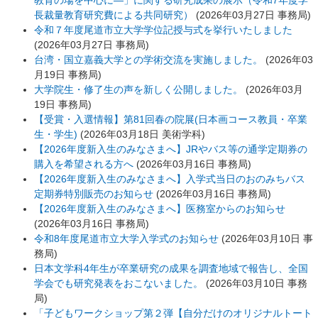
長裁量教育研究費による共同研究）
(
2026年03月27日
事務局
)
令和７年度尾道市立大学学位記授与式を挙行いたしました
(
2026年03月27日
事務局
)
台湾・国立嘉義大学との学術交流を実施しました。
(
2026年03
月19日
事務局
)
大学院生・修了生の声を新しく公開しました。
(
2026年03月
19日
事務局
)
【受賞・入選情報】第81回春の院展(日本画コース教員・卒業
生・学生)
(
2026年03月18日
美術学科
)
【2026年度新入生のみなさまへ】JRやバス等の通学定期券の
購入を希望される方へ
(
2026年03月16日
事務局
)
【2026年度新入生のみなさまへ】入学式当日のおのみちバス
定期券特別販売のお知らせ
(
2026年03月16日
事務局
)
【2026年度新入生のみなさまへ】医務室からのお知らせ
(
2026年03月16日
事務局
)
令和8年度尾道市立大学入学式のお知らせ
(
2026年03月10日
事
務局
)
日本文学科4年生が卒業研究の成果を調査地域で報告し、全国
学会でも研究発表をおこないました。
(
2026年03月10日
事務
局
)
「子どもワークショップ第２弾【自分だけのオリジナルトート