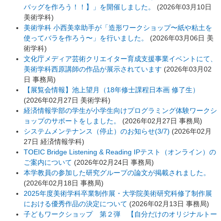
バッグを作ろう！！】」を開催しました。
(
2026年03月10日
美術学科
)
美術学科 小西美幸助手が「造形ワークショップ〜紙や粘土を
使ってバラを作ろう〜」を行いました。
(
2026年03月06日
美
術学科
)
文化庁メディア芸術クリエイター育成支援事業イベントにて、
美術学科西原講師の作品が展示されています
(
2026年03月02
日
事務局
)
【展覧会情報】池上望月（18年修士課程日本画 修了生）
(
2026年02月27日
美術学科
)
経済情報学部の学生が小学生向けプログラミング体験ワークシ
ョップのサポートをしました。
(
2026年02月27日
事務局
)
システムメンテナンス（停止）のお知らせ(3/7)
(
2026年02月
27日
経済情報学科
)
TOEIC Bridge Listening & Reading IPテスト（オンライン）の
ご案内について
(
2026年02月24日
事務局
)
本学教員の参加した研究グループの論文が掲載されました。
(
2026年02月18日
事務局
)
2025年度美術学科卒業制作展・大学院美術研究科修了制作展
における優秀作品の決定について
(
2026年02月13日
事務局
)
子どもワークショップ 第２弾 【自分だけのオリジナルトー