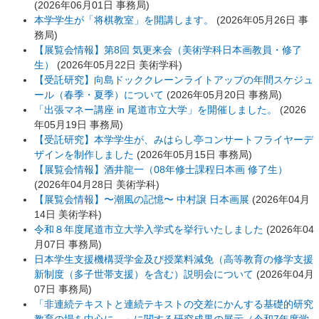
(
2026年06月01日
事務局
)
本学学生が「将棋教室」を開講します。
(
2026年05月26日
事
務局
)
【展覧会情報】第8回 気更来会（美術学科日本画教員・修了
生）
(
2026年05月22日
美術学科
)
【受託研究】向島ドッククレーンライトアップの年間スケジュ
ール（春季・夏季）について
(
2026年05月20日
事務局
)
「出張マネー講座 in 尾道市立大学」を開催しました。
(
2026
年05月19日
事務局
)
【受託研究】本学学生が、みはらし亭コンサートフライヤーデ
ザインを制作しました
(
2026年05月15日
事務局
)
【展覧会情報】酒井龍一（08年修士課程日本画 修了生）
(
2026年04月28日
美術学科
)
【展覧会情報】〜潮風の記憶〜 中村譲 日本画展
(
2026年04月
14日
美術学科
)
令和８年度尾道市立大学入学式を挙行いたしました
(
2026年04
月07日
事務局
)
日本学生支援機構奨学金及び授業料減免（高等教育の修学支援
新制度（多子世帯支援）を含む）説明会について
(
2026年04月
07日
事務局
)
「非連続テキストと連続テキストの交差にかんする基礎的研究
教育の場を中心に―」に関する研究成果の展示（令和7年度学