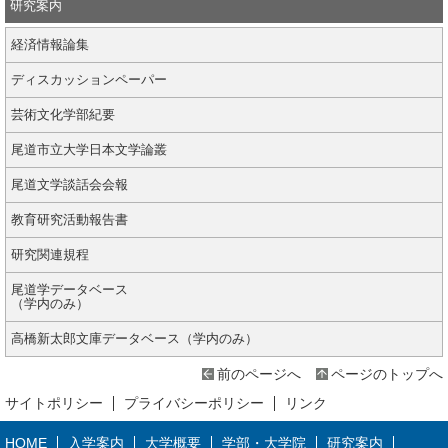
研究案内
経済情報論集
ディスカッションペーパー
芸術文化学部紀要
尾道市立大学日本文学論叢
尾道文学談話会会報
教育研究活動報告書
研究関連規程
尾道学データベース
（学内のみ）
高橋新太郎文庫データベース（学内のみ）
前のページへ
ページのトップへ
サイトポリシー
プライバシーポリシー
リンク
HOME
入学案内
大学概要
学部・大学院
研究案内