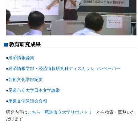
教育研究成果
●
経済情報論集
●
経済情報学部・経済情報研究科ディスカッションペーパー
●
芸術文化学部紀要
●
尾道市立大学日本文学論叢
●
尾道文学談話会会報
研究内容は
こちら「尾道市立大学リポジトリ」
から検索・閲覧いた
だけます