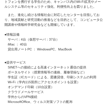
トフォンを携行する学生のため、キャンパス内のWi-Fi拡充やメー
ルシステム等のセキュリティ強化、利便性向上を図りました。
また、進化し続ける情報社会に対応したセンターを目指してお
り、地域貢献と研究活動の推進などを目的として、コンピュータ公
開講座や情報科学研究会なども開催しています。
●情報設備
サーバ：4台（仮想サーバ：37台）
iMac ： 40台
貸出用ノートPC ： WindowsPC、MacBook
●提供サービス
SINETへの接続による高速インターネット通信の提供
ポータルサイト（授業情報等の連絡、履修登録など）
学生証（ICカード）による、図書貸借、印刷システムの利用
Wi-Fi（学内115箇所にアクセスポイントを設置）
オンデマンド印刷（10台設置）
クラウドメールサービス
学外からのVPN接続
MicrosoftOffice、ウィルス対策ソフトの配布