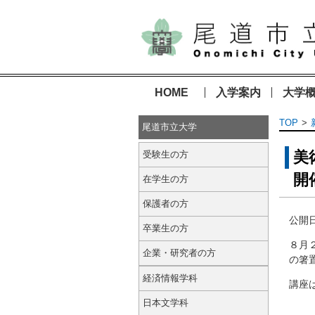
HOME
入学案内
大学
TOP
尾道市立大学
美
受験生の方
開
在学生の方
保護者の方
公開日
卒業生の方
８月
企業・研究者の方
の箸
経済情報学科
講座
日本文学科