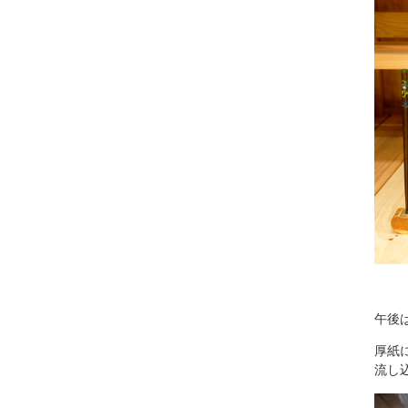
午後
厚紙
流し