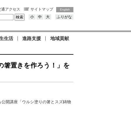
交通アクセス
サイトマップ
English
小
中
大
ふりがな
生生活
進路支援
地域貢献
の箸置きを作ろう！」を
る公開講座「
ウルシ塗りの箸とスズ鋳物