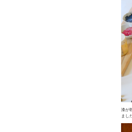
漆が
まし