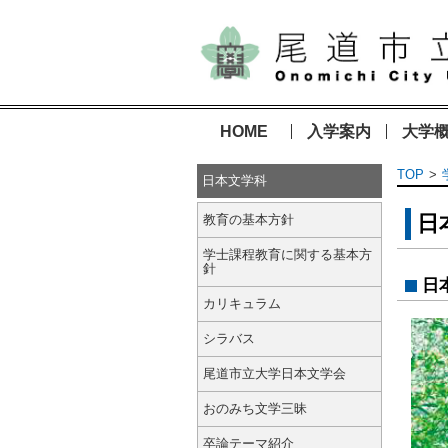
HOME
入学案内
大学
TOP
日本文学科
日
教育の基本方針
学士課程教育に関する基本方
針
日
カリキュラム
シラバス
尾道市立大学日本文学会
おのみち文学三昧
卒論テーマ紹介