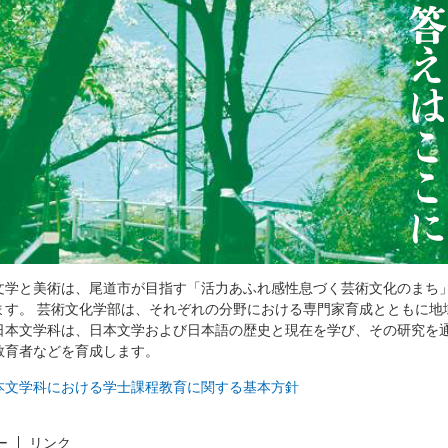
文学と美術は、尾道市が目指す「活力あふれ感性息づく芸術文化のまち
ます。 芸術文化学部は、それぞれの分野における専門家育成とともに地
日本文学科は、日本文学および日本語の歴史と現在を学び、その研究を
教育者などを育成します。
本文学科における学士課程教育に関する基本方針
ー
リンク