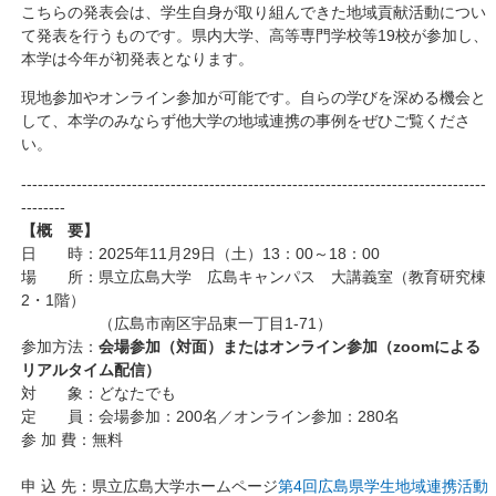
こちらの発表会は、学生自身が取り組んできた地域貢献活動につい
て発表を行うものです。県内大学、高等専門学校等19校が参加し、
本学は今年が初発表となります。
現地参加やオンライン参加が可能です。自らの学びを深める機会と
して、本学のみならず他大学の地域連携の事例をぜひご覧くださ
い。
------------------------------------------------------------------------------------
--------
【概 要】
日 時：2025年11月29日（土）13：00～18：00
場 所：県立広島大学 広島キャンパス 大講義室（教育研究棟
2・1階）
（広島市南区宇品東一丁目1-71）
参加方法：
会場参加（対面）またはオンライン参加（zoomによる
リアルタイム配信）
対 象：どなたでも
定 員：会場参加：200名／オンライン参加：280名
参 加 費：無料
申 込 先：県立広島大学ホームページ
第4回広島県学生地域連携活動