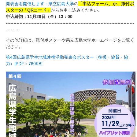
発表会を開催します - 県立広島大学
の
「申込フォーム」か、添付ポ
スターの「QRコード」
からお申し込みください。
申込締切：11月28日（金）13：00
------------------------------------------------------------------------------------
--------
その他詳細は、添付ポスターや県立広島大学ホームページをご覧く
ださい。
第4回広島県学生地域連携活動発表会ポスター（後援・協賛・協
力）[PDF：760KB]