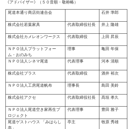
《アドバイザー》（５０音順・敬称略）
尾道本通り商店街連合会
石井 準郎
株式会社若葉家具
代表取締役社長
井上 隆雄
株式会社カメレオンワークス
代表取締役
上田 昇辰
ＮＰＯ
法人プラットフォー
理事
亀田 年保
ム・おのみち
ＮＰＯ法人シネマ尾道
代表理事
河本 清順
株式会社プラス
代表取締役
酒井 裕次
ＮＰＯ法人工房尾道帆布
理事長
島田 美鈴
株式会社アクセ
代表取締役社長
髙垣 孝久
ＮＰＯ法人尾道空き家再生プ
代表理事
豊田 雅子
ロジェクト
尾道ゲストハウス 「みはらし
亭主
牧原 秀雄
亭」