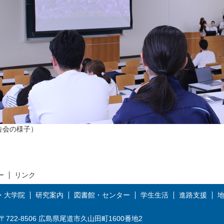
告会の様子）
ー
リンク
・大学院
研究案内
図書館・センター
学生生活
進路支援
〒722-8506 広島県尾道市久山田町1600番地2