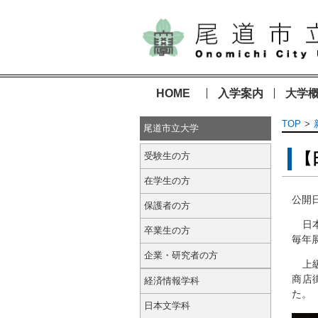
HOME
入学案内
大学
TOP
尾道市立大学
【
受験生の方
在学生の方
公開日
保護者の方
日本
卒業生の方
毎年
企業・研究者の方
上級
商店
経済情報学科
た。
日本文学科