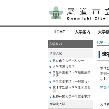
HOME
入学案内
大学
TOP
入学案内
障
学部入試
尾道市立大学ポリシー
入学者選抜要項
本学
学生募集要項（学校推薦型
本部
選抜）
なお
学生募集要項（一般選抜）
障害
第３年次編入学学生募集要
項
私費外国人留学生募集要項
大学院入試
入学