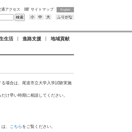
交通アクセス
サイトマップ
English
小
中
大
ふりがな
生生活
進路支援
地域貢献
する場合は、尾道市立大学入学試験実施
るだけ早い時期に相談してください。
くは、
こちら
をご覧ください。