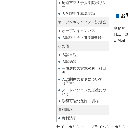
尾道市立大学大学院ポリシ
ー
大学院学生募集要項
お
オープンキャンパス・説明会
事務局
オープンキャンパス
TEL：
0
入試説明会・進学説明会
E-Mail
その他
入試日程
入試結果
一般選抜の実施教科・科目
等
入試制度の変更について
（予告）
ノートパソコンの必携につ
いて
取得可能な免許・資格
資料請求
資料請求
サイトポリシー
プライバシーポリシ