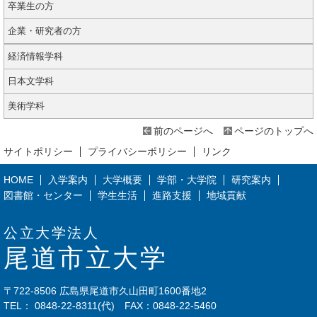
卒業生の方
企業・研究者の方
経済情報学科
日本文学科
美術学科
前のページへ
ページのトップへ
サイトポリシー
プライバシーポリシー
リンク
HOME
入学案内
大学概要
学部・大学院
研究案内
図書館・センター
学生生活
進路支援
地域貢献
公立大学法人
尾道市立大学
〒722-8506 広島県尾道市久山田町1600番地2
TEL：
0848-22-8311
(代) FAX：0848-22-5460