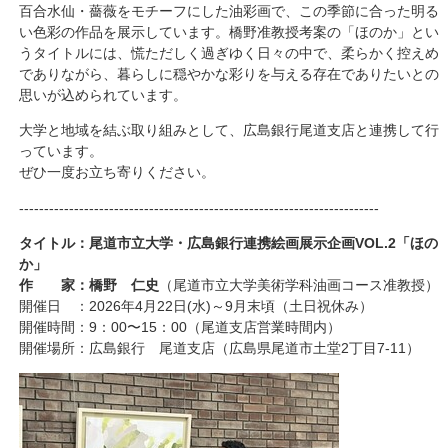
百合水仙・薔薇をモチーフにした油彩画で、この季節に合った明る
い色彩の作品を展示しています。橋野准教授考案の「ほのか」とい
うタイトルには、慌ただしく過ぎゆく日々の中で、柔らかく控えめ
でありながら、暮らしに穏やかな彩りを与える存在でありたいとの
思いが込められています。
大学と地域を結ぶ取り組みとして、広島銀行尾道支店と連携して行
っています。
ぜひ一度お立ち寄りください。
------------------------------------------------------------------------
タイトル：尾道市立大学・広島銀行連携絵画展示企画VOL.2「ほの
か」
作 家：橋野 仁史
（尾道市立大学美術学科油画コース准教授）
開催日 ：2026年4月22日(水)～9月末頃（土日祝休み）
開催時間：9：00〜15：00（尾道支店営業時間内）
開催場所：広島銀行 尾道支店（広島県尾道市土堂2丁目7-11）