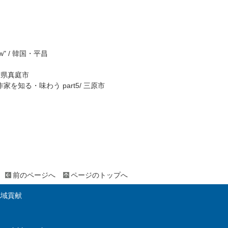
ndow" / 韓国・平昌
山県真庭市
を知る・味わう part5/ 三原市
前のページへ
ページのトップへ
地域貢献