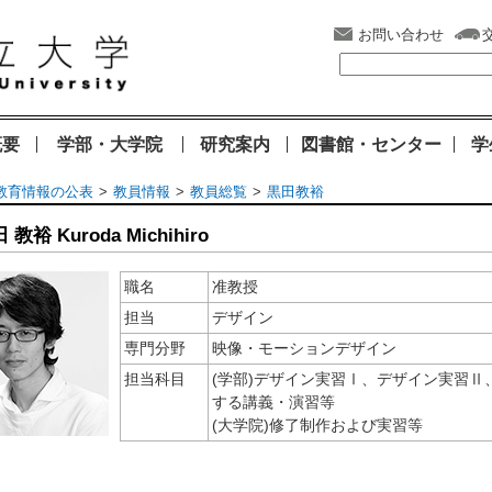
お問い合わせ
概要
学部・大学院
研究案内
図書館・センター
学
教育情報の公表
教員情報
教員総覧
黒田教裕
田 教裕
Kuroda
Michihiro
職名
准教授
担当
デザイン
専門分野
映像・モーションデザイン
担当科目
(学部)デザイン実習Ⅰ、デザイン実習
する講義・演習等
(大学院)修了制作および実習等