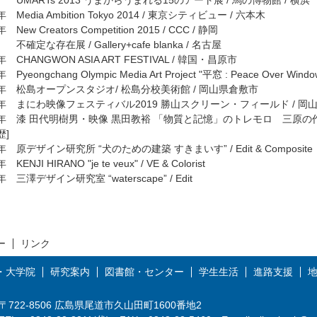
RTs 2013 うまからうまれる15のアート展 / 馬の博物館 / 横浜
年 Media Ambition Tokyo 2014 / 東京シティビュー / 六本木
年 New Creators Competition 2015 / CCC / 静岡
な存在展 / Gallery+cafe blanka / 名古屋
年 CHANGWON ASIA ART FESTIVAL / 韓国・昌原市
年 Pyeongchang Olympic Media Art Project "平窓 : Peace Over Wi
9年 松島オープンスタジオ/ 松島分校美術館 / 岡山県倉敷市
9年 まにわ映像フェスティバル2019 勝山スクリーン・フィールド / 岡
2年 漆 田代明樹男・映像 黒田教裕 「物質と記憶」のトレモロ 三原の作家
歴]
4年 原デザイン研究所 “犬のための建築 すきまいす” / Edit & Composite
 KENJI HIRANO "je te veux" / VE & Colorist
年 三澤デザイン研究室 “waterscape” / Edit
ー
リンク
・大学院
研究案内
図書館・センター
学生生活
進路支援
〒722-8506 広島県尾道市久山田町1600番地2