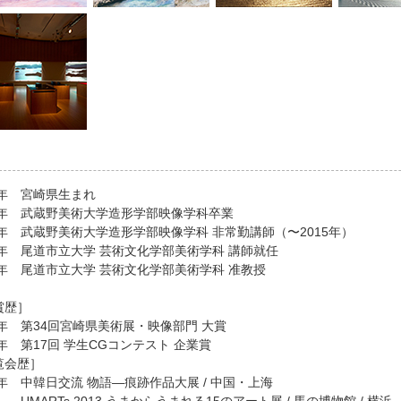
7年 宮崎県生まれ
11年 武蔵野美術大学造形学部映像学科卒業
14年 武蔵野美術大学造形学部映像学科 非常勤講師（〜2015年）
16年 尾道市立大学 芸術文化学部美術学科 講師就任
24年 尾道市立大学 芸術文化学部美術学科 准教授
賞歴］
8年 第34回宮崎県美術展・映像部門 大賞
1年 第17回 学生CGコンテスト 企業賞
覧会歴］
3年 中韓日交流 物語—痕跡作品大展 / 中国・上海