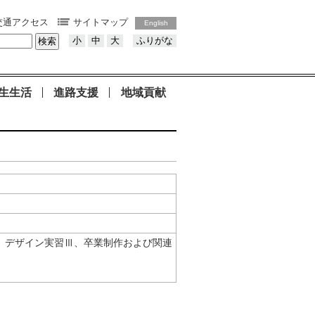
交通アクセス
サイトマップ
English
小
中
大
ふりがな
生生活
進路支援
地域貢献
Ⅱ、デザイン実習Ⅲ、卒業制作および関連