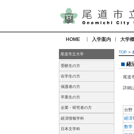
HOME
入学案内
大学
TOP
尾道市立大学
経
受験生の方
在学生の方
尾道
保護者の方
詳細
卒業生の方
企業・研究者の方
分野
経済
経済情報学科
数学
日本文学科