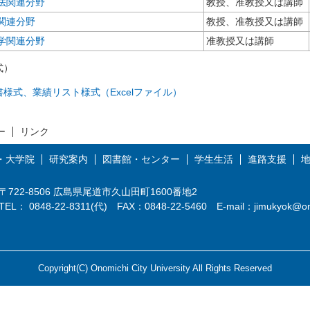
法関連分野
教授、准教授又は講師
関連分野
教授、准教授又は講師
学関連分野
准教授又は講師
式）
書様式、業績リスト様式（Excelファイル）
ー
リンク
・大学院
研究案内
図書館・センター
学生生活
進路支援
〒722-8506 広島県尾道市久山田町1600番地2
TEL： 0848-22-8311(代) FAX：0848-22-5460 E-mail：
jimukyok@on
Copyright(C) Onomichi City University All Rights Reserved