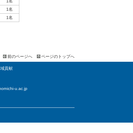
1名
1名
1名
前のページへ
ページのトップへ
地域貢献
omichi-u.ac.jp