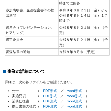
時までに回答
参加表明書、企画提案書等の提
令和８年６月２３日（金）から
出期間
令和８年８月１４日（金）１７
時まで
選考会（プレゼンテーション、
令和８年８月２１日（金）（予
ヒアリング）
定）
選定委員会
令和８年８月２１日（金）（予
定）
審査結果の通知
令和８年８月末（予定）
事業の詳細について
詳細は、次の各ファイルをご確認ください。
公告 （
PDF形式
／
word形式
）
実施要項 （
PDF形式
／
word形式
）
業務仕様書 （
PDF形式
／
word形式
）
提出書類の様式（
PDF形式
／
word形式
）