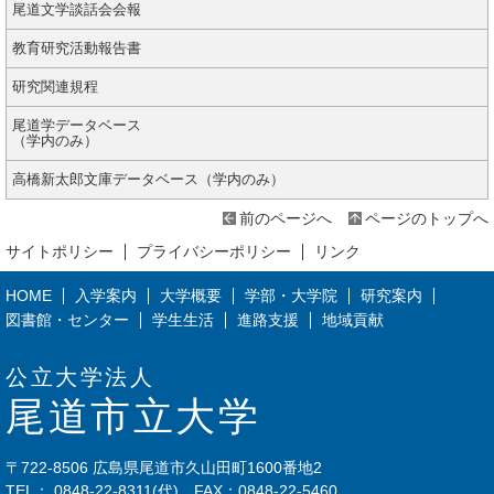
尾道文学談話会会報
教育研究活動報告書
研究関連規程
尾道学データベース
（学内のみ）
高橋新太郎文庫データベース（学内のみ）
前のページへ
ページのトップへ
サイトポリシー
プライバシーポリシー
リンク
HOME
入学案内
大学概要
学部・大学院
研究案内
図書館・センター
学生生活
進路支援
地域貢献
公立大学法人
尾道市立大学
〒722-8506 広島県尾道市久山田町1600番地2
TEL：
0848-22-8311
(代) FAX：0848-22-5460