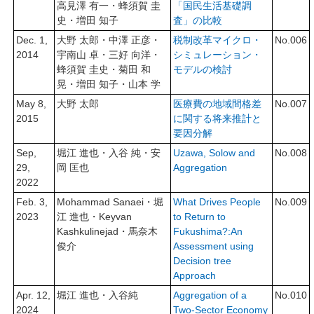
高見澤 有一・蜂須賀 圭
「国民生活基礎調
史・増田 知子
査」の比較
Dec. 1,
大野 太郎・中澤 正彦・
税制改革マイクロ・
No.006
2014
宇南山 卓・三好 向洋・
シミュレーション・
蜂須賀 圭史・菊田 和
モデルの検討
晃・増田 知子・山本 学
May 8,
大野 太郎
医療費の地域間格差
No.007
2015
に関する将来推計と
要因分解
Sep,
堀江 進也・入谷 純・安
Uzawa, Solow and
No.008
29,
岡 匡也
Aggregation
2022
Feb. 3,
Mohammad Sanaei・堀
What Drives People
No.009
2023
江 進也・Keyvan
to Return to
Kashkulinejad・馬奈木
Fukushima?:An
俊介
Assessment using
Decision tree
Approach
Apr. 12,
堀江 進也・入谷純
Aggregation of a
No.010
2024
Two-Sector Economy