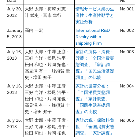
Date
No.
July 30,
大野 太郎・梅崎 知恵・
情報サービス業の生
No.001
2012
叶 武史・富永 隼行
産性：生産性動学と
実証分析
January
髙内 一宏
International R&D
No.002
5, 2013
Rivalry with a
shipping Firm
July 16,
大野 太郎・中澤 正彦・
家計の所得・消費・
No.003
2013
三好 向洋・松尾 浩平・
貯蓄：「全国消費実
松田 和也・片岡 拓也・
態調査」「家計調
高見澤 有一・蜂須賀 圭
査」「国民生活基礎
史・増田 知子
調査」の比較
July 16,
大野 太郎・中澤 正彦・
家計の世帯分布：
No.004
2013
三好 向洋・松尾 浩平・
「全国消費実態調
松田 和也・片岡 拓也・
査」「家計調査」
高見澤 有一・蜂須賀 圭
「国民生活基礎調
史・増田 知子
査」の比較
July 16,
大野 太郎・中澤 正彦・
家計の税・保険料負
No.005
2013
三好 向洋・松尾 浩平・
担：「全国消費実態
松田 和也・片岡 拓也・
調査」「家計調査」