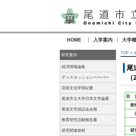
HOME
入学案内
大学
TOP
研究案内
尾
経済情報論集
（2
ディスカッションペーパー
芸術文化学部紀要
目 
尾道市立大学日本文学論叢
創
尾道文学談話会会報
妖
教育研究活動報告書
「
研
研究関連規程