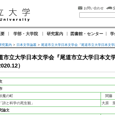
お問い合わせ
概要
学部・大学院
研究案内
図書館・センター
学
研究案内
日本文学論叢
尾道市立大学日本文学会『尾道市立大学日本文学論叢』
道市立大学日本文学会『尾道市立大学日本文学
020.12）
次
作
魔の町
関藤
詩と科学の死生観」
大原 
究論文