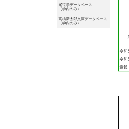
『
尾道学データベース
（学内のみ）
高橋新太郎文庫データベース
「全
（学内のみ）
─笙
広島
─供
令和
令和
彙報