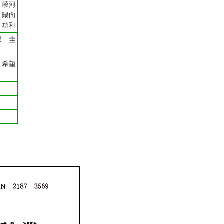
護
崚河
 陽向
 功和
部 圭
 希望