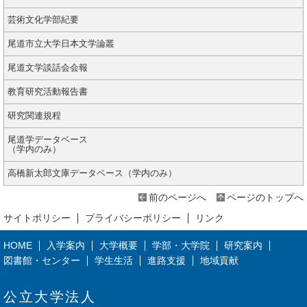
芸術文化学部紀要
尾道市立大学日本文学論叢
尾道文学談話会会報
教育研究活動報告書
研究関連規程
尾道学データベース
（学内のみ）
高橋新太郎文庫データベース（学内のみ）
前のページへ
ページのトップへ
サイトポリシー
プライバシーポリシー
リンク
HOME
入学案内
大学概要
学部・大学院
研究案内
図書館・センター
学生生活
進路支援
地域貢献
公立大学法人