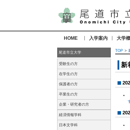
HOME
入学案内
大学
TOP
尾道市立大学
新
受験生の方
在学生の方
20
保護者の方
卒業生の方
企業・研究者の方
20
経済情報学科
日本文学科