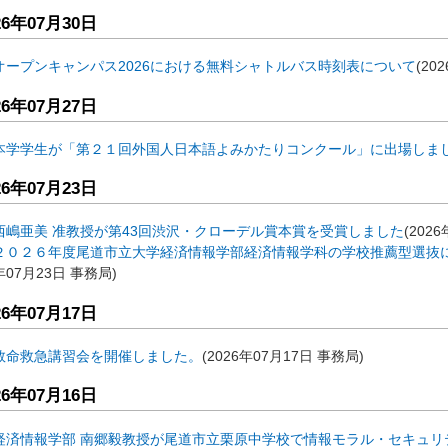
26年07月30日
オープンキャンパス2026における無料シャトルバス時刻表について
(
20
26年07月27日
本学学生が「第２１回外国人日本語よみかたりコンクール」に出場しま
26年07月23日
西嶋亜美 准教授が第43回渋沢・クローデル賞本賞を受賞しました
(
2026
２０２６年度尾道市立大学経済情報学部経済情報学科の学校推薦型選抜
年07月23日
事務局
)
26年07月17日
救命救急講習会を開催しました。
(
2026年07月17日
事務局
)
26年07月16日
経済情報学部 南郷毅教授が尾道市立栗原中学校で情報モラル・セキュリ