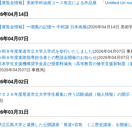
【展覧会情報】美術学科油画コース有志による作品展 「Untitled Un mas
26年04月14日
【展覧会情報】〜潮風の記憶〜 中村譲 日本画展
(
2026年04月14日
美術
26年04月07日
令和８年度尾道市立大学入学式を挙行いたしました
(
2026年04月07日
事
令和８年度進路指導担当者との懇談会開催のお知らせ
(
2026年04月07日
日本学生支援機構奨学金及び授業料減免（高等教育の修学支援新制度（
2026年04月07日
事務局
)
26年04月02日
２０２６年度尾道市立大学学生募集に伴う試験成績（個人情報）の開示
局
)
26年03月31日
県立広島大学と連携した公開講座「尾道×宮島 ミニ歴史講座」を開催