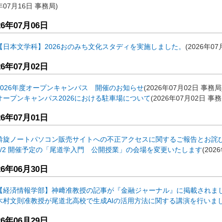
年07月16日
事務局
)
26年07月06日
【日本文学科】2026おのみち文化スタディを実施しました。
(
2026年07
26年07月02日
2026年度オープンキャンパス 開催のお知らせ
(
2026年07月02日
事務局
オープンキャンパス2026における駐車場について
(
2026年07月02日
事務
26年07月01日
斡旋ノートパソコン販売サイトへの不正アクセスに関するご報告とお詫
7/2 開催予定の「尾道学入門 公開授業」の会場を変更いたします
(
202
26年06月30日
【経済情報学部】神﨑准教授の記事が『金融ジャーナル』に掲載されま
木村文則准教授が尾道北高校で生成AIの活用方法に関する講演を行いま
26年06月29日