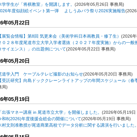
本学学生が「将棋教室」を開講します。
(
2026年05月26日
事務局
)
2026年度似顔絵イベント第一弾 よしうみバラ祭り2026実施報告
(
202
26年05月22日
【展覧会情報】第8回 気更来会（美術学科日本画教員・修了生）
(
2026
２０２８年度尾道市立大学入学者選抜（２０２７年度実施）からの一般
タサイエンス）」の出題例について
(
2026年05月22日
事務局
)
26年05月20日
尾道学入門 ケーブルテレビ撮影のお知らせ
(
2026年05月20日
事務局
)
【受託研究】向島ドッククレーンライトアップの年間スケジュール（春
務局
)
26年05月19日
「出張マネー講座 in 尾道市立大学」を開催しました。
(
2026年05月19日
令和8(2026)年度後援会総会の開催について
(
2026年05月19日
事務局
)
木村文則准教授が尾道商業高校でデータ分析に関する講演を行いました