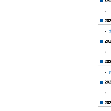
20
20
20
20
20
20