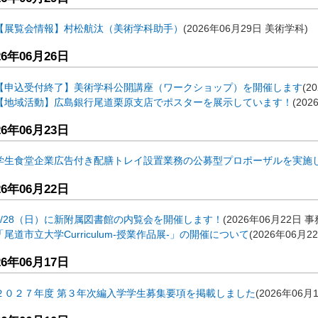
【展覧会情報】村松航汰（美術学科助手）
(
2026年06月29日
美術学科
)
26年06月26日
【申込受付終了】美術学科公開講座（ワークショップ）を開催します
(
2
【地域活動】広島銀行尾道栗原支店でポスターを展示しています！
(
202
26年06月23日
学生食堂企業広告付き配膳トレイ設置業務の公募型プロポーザルを実施
26年06月22日
6/28（日）に新附属図書館の内覧会を開催します！
(
2026年06月22日
事
「尾道市立大学Curriculum-授業作品展-」の開催について
(
2026年06月2
26年06月17日
２０２７年度 第３年次編入学学生募集要項を掲載しました
(
2026年06月