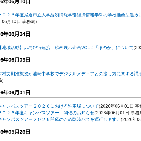
26年06月10日
２０２６年度尾道市立大学経済情報学部経済情報学科の学校推薦型選抜
年06月10日
事務局
)
26年06月04日
【地域活動】広島銀行連携 絵画展示企画VOL.2「ほのか」について
(
2
26年06月03日
木村文則准教授が浦崎中学校でデジタルメディアとの接し方に関する講
局
)
26年06月01日
キャンパスツアー２０２６における駐車場について
(
2026年06月01日
事
２０２６年度キャンパスツアー 開催のお知らせ
(
2026年06月01日
事務
キャンパスツアー２０２６開催のため臨時バスを運行します。
(
2026年0
26年05月26日