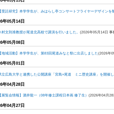
26年05月15日
【受託研究】本学学生が、みはらし亭コンサートフライヤーデザインを
26年05月14日
木村文則准教授が尾道北高校で講演を行いました。
(
2026年05月14日
事
26年05月08日
【地域活動】本学学生が、第83回尾道みなと祭に出店しました
(
2026年
26年05月01日
県立広島大学と連携した公開講座「宮島×尾道 ミニ歴史講座」を開催
26年04月28日
【展覧会情報】酒井龍一（08年修士課程日本画 修了生）
(
2026年04月2
26年04月27日